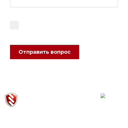
Даю согласие на обработку
моих
персональных данных
Отправить вопрос
Московская
обл.,
Мытищинский
р-н,
Сгонники, ул.
Центральная
д.2
Обращаем ваше внимание на то, что данный интернет-