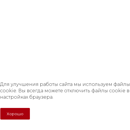
сайт, носит исключительно информационный характер и
ни при каких условиях не является публичной офертой,
определяемой положениями Статьи 437 Гражданского
кодекса Российской Федерации.
Политика в отношении персональных данных
Правила обработки cookie
Согласие на обработку персональных данных
Для улучшения работы сайта мы используем файлы
cookie. Вы всегда можете отключить файлы cookie в
настройках браузера.
Для улучшения работы сайта мы используем файлы
cookie. Вы всегда можете отключить файлы cookie в
настройках браузера.
Хорошо