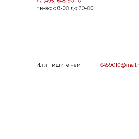
+7 (495) 645-90-10
пн-вс: с 8-00 до 20-00
Или пишите нам
6459010@mail.
Московская обл., Мытищинский р-н,
Сгонники, ул. Центральная д.2
Обращаем ваше внимание на то, что данный 
публичной офертой, определяемой положени
Политика в отношении персональных данны
Правила обработки cookie
Согласие на обработку персональных данны