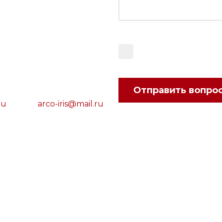
Даю согласие на о
Отправить вопро
ru
arco-iris@mail.ru
интернет-сайт, носит исключительно информационный характе
ями Статьи 437 Гражданского кодекса Российской Федерац
х
х