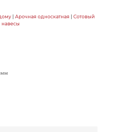
дому
|
Арочная односкатная
|
Сотовый
 навесы
8мм