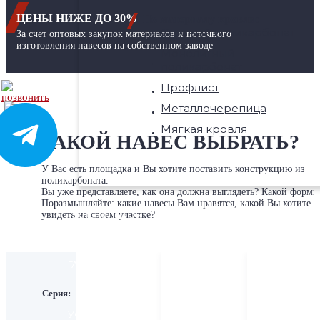
ЦЕНЫ НИЖЕ ДО 30%
По материалу кровли:
Сотовый поликарбонат
За счет оптовых закупок материалов и поточного
изготовления навесов на собственном заводе
Монолитный
поликарбонат
Профлист
Металлочерепица
Мягкая кровля
КАКОЙ НАВЕС ВЫБРАТЬ?
У Вас есть площадка и Вы хотите поставить конструкцию из
поликарбоната.
Вы уже представляете, как она должна выглядеть? Какой формы
Поразмышляйте: какие навесы Вам нравятся, какой Вы хотите
КАЛЬКУЛЯТОР
увидеть на своем участке?
ГАЛЕРЕЯ
Индивидуа
Комфорт+
Комфорт PRO
навесы
Серия:
УСЛУГИ