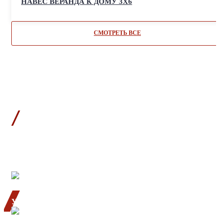
НАВЕС ВЕРАНДА К ДОМУ 3Х6
СМОТРЕТЬ ВСЕ
ПРЕИМУЩЕСТВА
РАБОТЫ
С НАМИ
УВЕРЕННОСТЬ
работаем согласно норм СНиП и ГОСТ