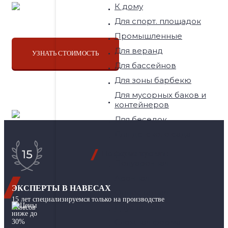
К дому
Закажите расчет стоимости и получите
Для спорт. площадок
скидку 30% и бесплатный дизайн-проект
Промышленные
Для веранд
УЗНАТЬ СТОИМОСТЬ
Для бассейнов
Для зоны барбекю
Для мусорных баков и
контейнеров
Для беседок
Для детского сада
По форме кровли:
Полуарочная
Арочная
ЭКСПЕРТЫ В НАВЕСАХ
Односкатная
15 лет специализируемся только на производстве
Двускатная
навесов
Сложная форма