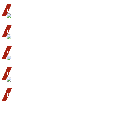
ПРОФЕССИОНАЛИЗМ
все точно изготовим и смонтируем
ПУНКТУАЛЬНОСТЬ
приедем к вам в назначенную дату
ЧИСТОТА
приберемся после монтажа
ПРАКТИЧНОСТЬ
с нами вы можете сэкономить до 30%
КОМФОРТ
просто получайте удовольствие от вашего навеса