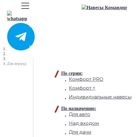
ГЛАВНАЯ
КАТАЛОГ НАВЕСОВ
Главная
Каталог
Для веранд
По серии:
Комфорт PRO
Навесы для веранд
в Москве
Комфорт +
и области
Индивидуальные навесы
По назначению:
Без предоплаты и
со скидкой 30%
c 1 до 15
Для авто
августа 2026 г.
Над входом
Для дачи