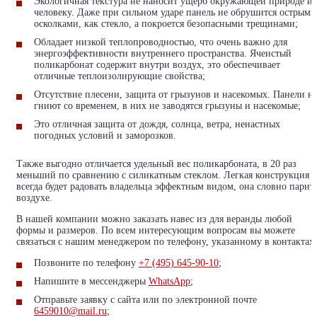
Экологичная текстура не наносит ущерб окружающей природе и
человеку. Даже при сильном ударе панель не обрушится острыми
осколками, как стекло, а покроется безопасными трещинами;
Обладает низкой теплопроводностью, что очень важно для
энергоэффективности внутреннего пространства. Ячеистый
поликарбонат содержит внутри воздух, это обеспечивает
отличные теплоизолирующие свойства;
Отсутствие плесени, защита от грызунов и насекомых. Панели н
гниют со временем, в них не заводятся грызуны и насекомые;
Это отличная защита от дождя, солнца, ветра, ненастных
погодных условий и заморозков.
Также выгодно отличается удельный вес поликарбоната, в 20 раз
меньший по сравнению с силикатным стеклом. Легкая конструкция
всегда будет радовать владельца эффектным видом, она словно парит
воздухе.
В нашей компании можно заказать навес из для веранды любой
формы и размеров. По всем интересующим вопросам вы можете
связаться с нашим менеджером по телефону, указанному в контактах.
Позвоните по телефону
+7 (495) 645-90-10
;
Напишите в мессенджеры
WhatsApp
;
Отправьте заявку с сайта или по электронной почте
6459010@mail.ru
;