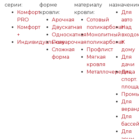
серии:
форме
материалу
назначени
Комфорт
кровли:
кровли:
Для
PRO
Арочная
Сотовый
авто
Комфорт
Двускатная
поликарбонат
Над
+
Односкатная
Монолитный
входо
Индивидуальные
Полуарочная
поликарбонат
К
Сложная
Профлист
дому
форма
Мягкая
Для
кровля
дачи
Металлочерепица
Для
спорт.
площа
Пром
Для
веран
Для
бассе
Для
зоны