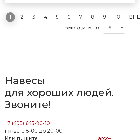
1
2
3
4
5
6
7
8
9
10
ВП
Выводить по:
Навесы
для хороших людей.
Звоните!
+7 (495) 645-90-10
пн-вс: с 8-00 до 20-00
Или пишите
arco-