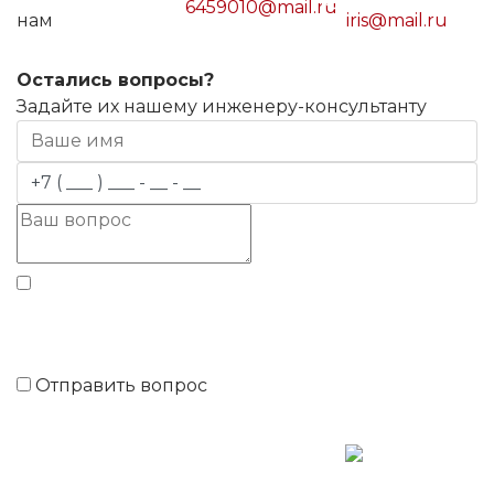
6459010@mail.ru
нам
iris@mail.ru
Остались вопросы?
Задайте их нашему инженеру-консультанту
Даю согласие на обработку
моих персональных
данных
Отправить вопрос
Московская обл., Мытищинский р-н,
Сгонники, ул. Центральная д.2
Обращаем ваше внимание на то, что данный интернет-