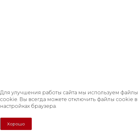
сайт, носит исключительно информационный характер и
ни при каких условиях не является публичной офертой,
определяемой положениями Статьи 437 Гражданского
кодекса Российской Федерации.
Политика в отношении персональных данных
Правила обработки cookie
Согласие на обработку персональных данных
Для улучшения работы сайта мы используем файлы
cookie. Вы всегда можете отключить файлы cookie в
настройках браузера.
Для улучшения работы сайта мы используем файлы
cookie. Вы всегда можете отключить файлы cookie в
настройках браузера.
Хорошо