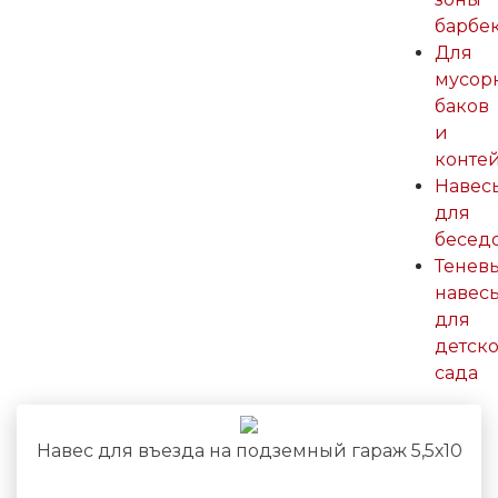
барбе
Для
мусор
баков
и
конте
Навес
для
бесед
Тенев
навес
для
детско
сада
Навес для въезда на подземный гараж 5,5х10