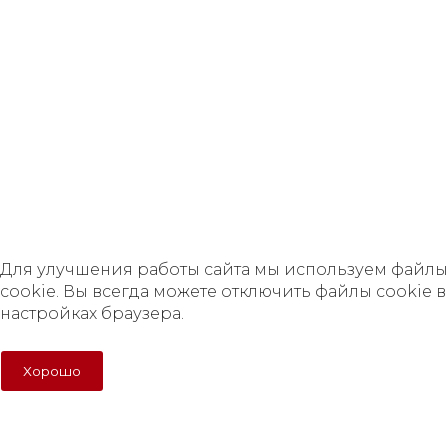
ни при каких условиях не является публичной офертой,
определяемой положениями Статьи 437 Гражданского
кодекса Российской Федерации.
Политика в отношении персональных данных
Правила обработки cookie
Согласие на обработку персональных данных
Для улучшения работы сайта мы используем файлы
cookie. Вы всегда можете отключить файлы cookie в
настройках браузера.
Для улучшения работы сайта мы используем файлы
cookie. Вы всегда можете отключить файлы cookie в
настройках браузера.
Хорошо