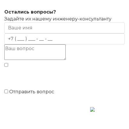
Остались вопросы?
Задайте их нашему инженеру-консультанту
Даю согласие на обработку
моих персональных
данных
Отправить вопрос
Московская обл., Мытищинский р-н,
Сгонники, ул. Центральная д.2
Обращаем ваше внимание на то, что данный интернет-
сайт, носит исключительно информационный характер и