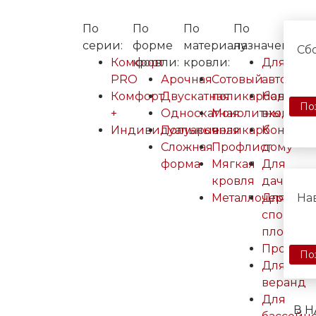
По
По
По
По
серии:
форме
материалу
назначению:
Cб
Комфорт
кровли:
кровли:
Для
PRO
Арочная
Сотовый
авто
Комфорт
Двускатная
поликарбонат
Над
По
+
Односкатная
Монолитный
входом
Индивидуальные
Полуарочная
поликарбонат
К
Сложная
Профлист
дому
форма
Мягкая
Для
кровля
дачи
Металлочерепиц
Для
На
спорт.
площадо
Промыш
По
Для
веранд
Для
В 