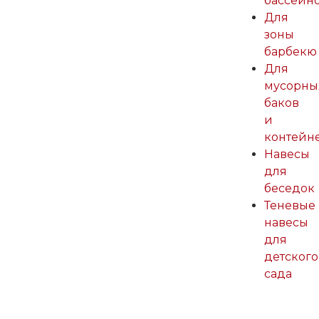
бассейн
Для
зоны
барбекю
Для
мусорны
баков
и
контейн
Навесы
для
беседок
Теневые
навесы
для
детского
сада