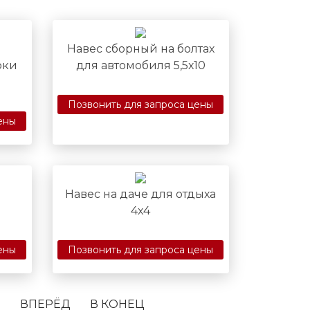
Навес сборный на болтах
рки
для автомобиля 5,5х10
Позвонить для запроса цены
ены
Навес на даче для отдыха
4х4
ены
Позвонить для запроса цены
8
ВПЕРЁД
В КОНЕЦ