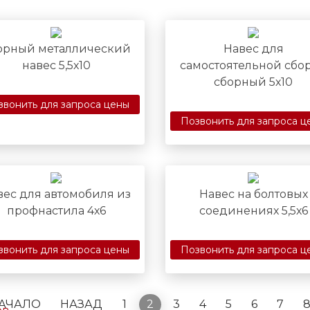
орный металлический
Навес для
навес 5,5х10
самостоятельной сбо
сборный 5х10
звонить для запроса цены
Позвонить для запроса ц
а
вес для автомобиля из
Навес на болтовых
профнастила 4х6
соединениях 5,5х6
к
ленные
звонить для запроса цены
Позвонить для запроса ц
НАЧАЛО
НАЗАД
1
2
3
4
5
6
7