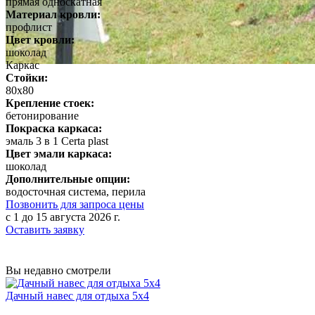
прямая односкатная
Материал кровли:
профлист
Цвет кровли:
шоколад
Каркас
Стойки:
80х80
Крепление стоек:
бетонирование
Покраска каркаса:
эмаль 3 в 1 Certa plast
Цвет эмали каркаса:
шоколад
Дополнительные опции:
водосточная система, перила
Позвонить для запроса цены
c 1 до 15 августа 2026 г.
Оставить заявку
Вы недавно смотрели
Дачный навес для отдыха 5х4