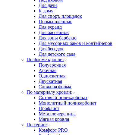
Для дачи
К дому
Для спорт. площадок
Промышленные
Для веранд
Для бассейнов
Для зоны барбекю
Для мусорных баков и контейнеров
Для беседок
Для детского сада
По форме кровли:
Полуарочная
Арочная
Односкатная
Двускатная
Сложная форма
По материалу кровли:
Сотовый поликарбонат
Монолитный поликарбонат
Профлист
Металлочерепица
Мягкая кровля
По серии:
Комфорт PRO