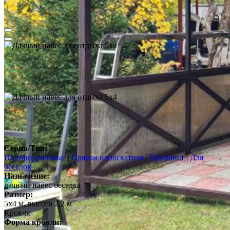
Серия/Тип:
Индивидуальные
|
Прямая односкатная
|
Профлист
|
Для
беседок
Назначение:
дачный навес беседка
Размер:
5х4 м, высота 2,2 м
Кровля
Форма кровли: