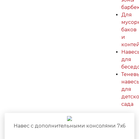
барбе
Для
мусор
баков
и
конте
Навес
для
бесед
Тенев
навес
для
детско
сада
Навес с дополнительными консолями 7х6