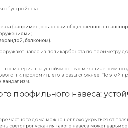
 обустройства:
кта (например, остановки общественного транспорт
ооружениями;
верандой, балконом).
оружают навес из поликарбоната по периметру до
 этот материал за устойчивость к механическим во
ого, т.к. проломить его в разы сложнее. По этой п
н вандализм.
го профильного навеса: устой
ре частного дома можно неплохо укрыться от паля
ень светопропускания такого навеса может варьиро