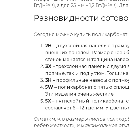
Вт/(м²×К), а для 25 мм – 1,2 Вт/(м²×К).
Разновидности сотово
Сегодня можно купить поликарбонат
2Н
– двухслойная панель с прямоу
внешних панелей. Размер ячеек б
стенок меняется и толщина навес
3Х
– трехслойная панель с двум
прямые, так и под углом. Толщин
3Н
– профильные навесы с прямоу
5W
– поликарбонат с пятью сплош
Эти изделия очень жесткие.
5X
– пятислойный поликарбонат 
составляет 6 – 12 тыс. мм. У цвет
Отметим, что размеры листов поликар
ребер жесткости, и максимальное отк