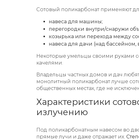
Сотовый поликарбонат применяют для
навеса для машины;
перегородки внутри/снаружи объе
козырька или перехода между с
навеса для дачи (над бассейном, 
Некоторые умельцы своими руками со
качелями.
Владельцы частных домов и дач любят
монолитный поликарбонат лучше сотов
общественных местах, где не исключе
Характеристики сотово
излучению
Под поликарбонатным навесом во дво
прямые лучи и даже отражает их.
Степ