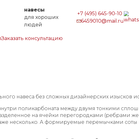
навесы
+7 (495) 645-90-10
для хороших
6459010@mail.ru
людей
Заказать консультацию
р
Галерея
Услуги
Полезное
Компания
подробно о материале
ьного навеса без сложных дизайнерских изысков и
 внутри поликарбоната между двумя тонкими спло
разделенное на ячейки перегородками (ребрами же
даже несколько. А формируемые перемычками соты 