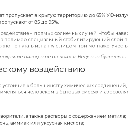
т пропускает в крытую территорию до 65% УФ-излу
опускают от 85 до 95%.
воздействием прямых солнечных лучей. Чтобы наве
т на полимер специальный стабилизирующий слой п
ажно не путать изнанку с лицом при монтаже. Учест
 покрытие никогда не отслоится. Ведь оно буквально
ческому воздействию
а устойчив к большинству химических соединений, 
рименяться человеком в бытовых смесях и аэрозоля
ворители, а также растворы с содержанием метила;
очь, аммиак или уксусная кислота;