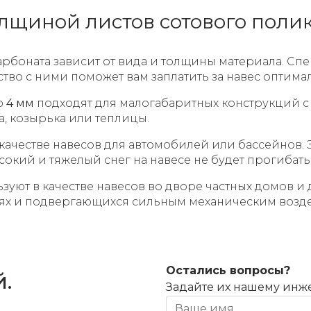
олщиной листов сотового поли
рбоната зависит от вида и толщины материала. С
ство с ними поможет вам заплатить за навес оптима
ю
4 мм
подходят для малогабаритных конструкций с
а, козырька или теплицы.
 качестве навесов для автомобилей или бассейнов
окий и тяжелый снег на навесе не будет прогибать
зуют в качестве навесов во дворе частных домов и 
иях и подвергающихся сильным механическим возд
Остались вопросы?
.
Задайте их нашему инж