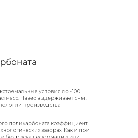
арбоната
экстремальные условия до -100
стмасс. Навес выдерживает снег.
хнологии производства,
ого поликарбоната коэффициент
хнологических зазорах. Как и при
еде без риска деформации или