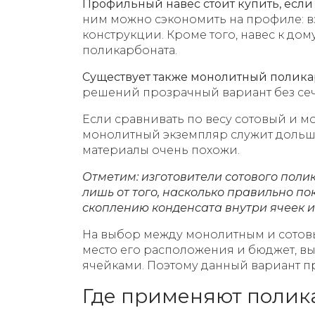
Профильный навес стоит купить, если
ним можно сэкономить на профиле: вз
конструкции. Кроме того, навес к дом
поликарбоната.
Существует также монолитный полика
решений прозрачный вариант без сеч
Если сравнивать по весу сотовый и м
монолитный экземпляр служит дольше 
материалы очень похожи.
Отметим: изготовители сотового полик
лишь от того, насколько правильно по
скоплению конденсата внутри ячеек 
На выбор между монолитным и сотовы
место его расположения и бюджет, вы
ячейками. Поэтому данный вариант п
Где применяют полик