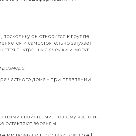
 поскольку он относится к группе
еняется и самостоятельно затухает.
ушатся внутренние ячейки и могут
 размере.
оре частного дома – при плавлении
онными свойствами. Поэтому часто из
е остекляют веранды.
 мм показатель составит около 4,1