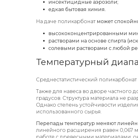
инсектицидные аэрозоли;
едкая бытовая химия.
На даче поликарбонат
может спокойно
высококонцентрированными мин
растворами на основе спирта (ис
солевыми растворами с любой ре
Температурный диапаз
Среднестатистический поликарбонат
Также для навеса во дворе частного 
градусов. Структура материала не раз
Однако степень устойчивости изделия
использованного сырья.
Перепады температур меняют линейны
линейного расширения равен 0,067 мм
работе с древесными материалами, о