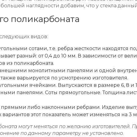
 Для большей наглядности добавим, что у стекла данный
го поликарбоната
 следующих видов:
гольными сотами, т.е. ребра жесткости находятся 
ывает разный: от 0,4 до 10 мм. В зависимости от в
ов из поликарбоната.
я внешними монолитными панелями и одной внутрен
а также варьируется по усмотрению изготовителя.
гольными ячейками. Выпускаются в размере 6, 8 и 1
ными панелями. Соты прямоугольные. Толщина листа
с прямыми либо наклонными ребрами. Изделие вып
ных вариантов этот показатель может изменяться на 3 м
боната могут меняться по желанию изготовителей. 
лонение по данному параметру не установлено.