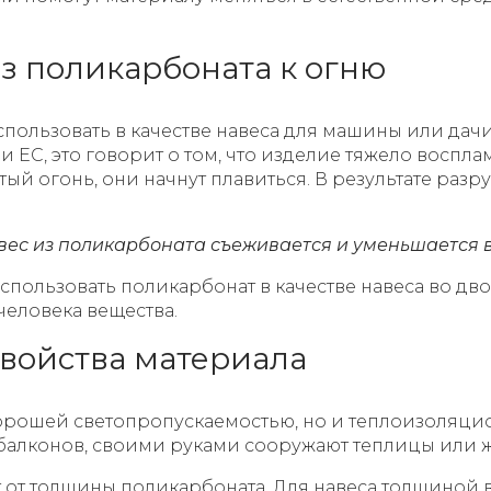
из поликарбоната к огню
ользовать в качестве навеса для машины или дачи,
 ЕС, это говорит о том, что изделие тяжело восплам
ый огонь, они начнут плавиться. В результате разр
вес из поликарбоната съеживается и уменьшается в
спользовать поликарбонат в качестве навеса во дв
человека вещества.
войства материала
хорошей светопропускаемостью, но и теплоизоляци
 балконов, своими руками сооружают теплицы или ж
т толщины поликарбоната. Для навеса толщиной в 4