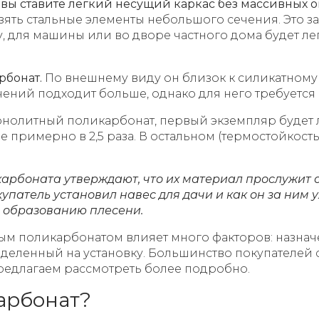
 вы ставите легкий несущий каркас без массивных о
ять стальные элементы небольшого сечения. Это за
у, для машины или во дворе частного дома будет лег
рбонат.
По внешнему виду он близок к силикатному 
ений подходит больше, однако для него требуется 
онолитный поликарбонат, первый экземпляр будет ле
примерно в 2,5 раза. В остальном (термостойкость,
арбоната утверждают, что их материал прослужит от
купатель установил навес для дачи и как он за ним
и образованию плесени.
м поликарбонатом влияет много факторов: назнач
деленный на установку. Большинство покупателей 
редлагаем рассмотреть более подробно.
арбонат?