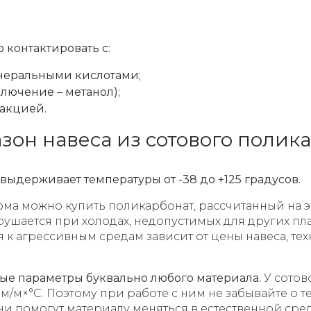
 контактировать с:
еральными кислотами;
ключение – метанол);
акцией.
он навеса из сотового полик
выдерживает температуры от -38 до +125 градусов.
дома можно купить поликарбонат, рассчитанный на 
рушается при холодах, недопустимых для других пла
 к агрессивным средам зависит от цены навеса, те
е параметры буквально любого материала.
У сотов
/м×°C. Поэтому при работе с ним не забывайте о те
ни помогут материалу меняться в естественной ср